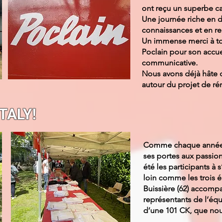
ont reçu un superbe c
Une journée riche en 
connaissances et en r
Un immense merci à to
Poclain pour son accuei
communicative.
Nous avons déjà hâte d
autour du projet de ré
TALY!
Comme chaque année l
ses portes aux passio
été les participants à 
loin comme les trois é
Buissière (62) accomp
représentants de l’équi
d’une 101 CK, que nous