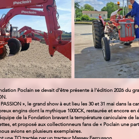
dation Poclain se devait d’être présente à l’édition 2026 du 
ON.
 PASSION », le grand show à eut lieu les 30 et 31 mai dans la ca
eux engins dont la mythique 1000CK, restaurée et encore en 
équipe de la Fondation bravant la température caniculaire de l
tes, et proposé aux collectionneurs fans de « Poclain une par
ous avions en plusieurs exemplaires.
t une TO tractée par un tracteur Massey Fercusson.