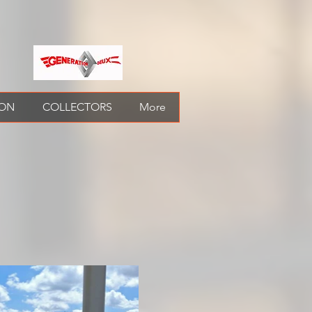
ION
COLLECTORS
More