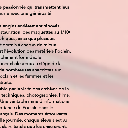
 passionnés qui transmettent leur
iasme avec une générosité
es engins entièrement rénovés,
estauration, des maquettes au 1/10ᵉ,
hiques, ainsi que plusieurs
t permis à chacun de mieux
t l'évolution des matériels Poclain.
implement formidable .
euner chaleureux au siège de la
 de nombreuses anecdotes sur
oclain et les femmes et les
ruite.
vie par la visite des archives de la
 techniques, photographies, films,
.. Une véritable mine d'informations
ortance de Poclain dans le
 français. Des moments émouvants
lle journée, chaque élève s'est vu
oclain, tandis que les enseignants