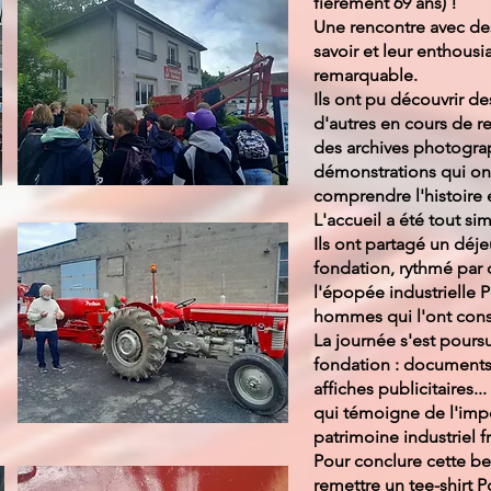
fièrement 69 ans) !
Une rencontre avec des
savoir et leur enthous
remarquable.
Ils ont pu découvrir d
d'autres en cours de r
des archives photograp
démonstrations qui on
comprendre l'histoire e
L'accueil a été tout s
Ils ont partagé un déj
fondation, rythmé par
l'épopée industrielle P
hommes qui l'ont const
La journée s'est poursui
fondation : documents
affiches publicitaires.
qui témoigne de l'imp
patrimoine industriel
Pour conclure cette be
remettre un tee-shirt P