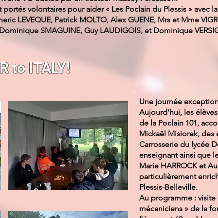
portés volontaires pour aider « Les Poclain du Plessis » avec la 
ric LEVEQUE, Patrick MOLTO, Alex GUENE, Mrs et Mme VIGRO
E, Dominique SMAGUINE, Guy LAUDIGOIS, et Dominique VERSI
 to ITALY!
Une journée exceptionn
Aujourd'hui, les élève
de la Poclain 101, ac
Mickaël Misiorek, des
Carrosserie du lycée De
enseignant ainsi que 
Marie HARROCK et Aude
particulièrement enrich
Plessis-Belleville.
Au programme : visite 
mécaniciens » de la fo