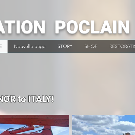
ATION POCLAIN
E
Nouvelle page
STORY
SHOP
RESTORAT
OR to ITALY!