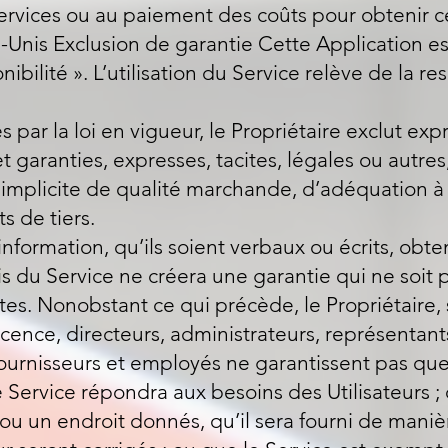
ervices ou au paiement des coûts pour obtenir c
ts-Unis Exclusion de garantie Cette Application es
onibilité ». L’utilisation du Service relève de la r
es par la loi en vigueur, le Propriétaire exclut e
t garanties, expresses, tacites, légales ou autres
e implicite de qualité marchande, d’adéquation à
s de tiers.
nformation, qu’ils soient verbaux ou écrits, obten
ais du Service ne créera une garantie qui ne soi
s. Nonobstant ce qui précède, le Propriétaire, se
licence, directeurs, administrateurs, représentant
ournisseurs et employés ne garantissent pas que
e Service répondra aux besoins des Utilisateurs ;
u un endroit donnés, qu’il sera fourni de maniè