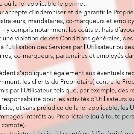
où la loi applicable le permet.
r accepte d’indemniser et de garantir le Propriétai
inistrateurs, mandataires, co-marqueurs et employ
y compris notamment les coûts et frais d’avocat
c une violation de ces Conditions générales, des 
à l’utilisation des Services par l’Utilisateur ou ses 
ires, co-marqueurs, partenaires et employés dans
cèdent s’appliquent également aux éventuels re
mment, les clients du Propriétaire) contre le Prop
is par l’Utilisateur, tels que, par exemple, des 
responsabilité pour les activités d’Utilisateurs s
cite, et sans préjudice de la loi applicable, les U
mmages-intérêts au Propriétaire (ou à toute pe
 compte).
x atteintes à la vie, à la santé ou à l’intégrité