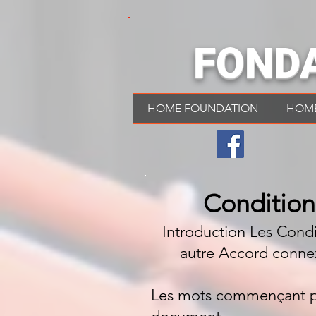
FOND
HOME FOUNDATION
HOM
Condition
Introduction Les Condit
autre Accord connex
Les mots commençant par