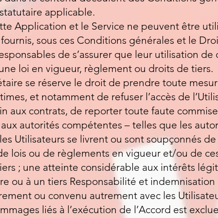
statutaire applicable.
tte Application et le Service ne peuvent être uti
 fournis, sous ces Conditions générales et le Dro
 responsables de s’assurer que leur utilisation de
une loi en vigueur, règlement ou droits de tiers.
iétaire se réserve le droit de prendre toute mes
itimes, et notamment de refuser l’accès de l’Utili
fin aux contrats, de reporter toute faute commise
 aux autorités compétentes – telles que les autori
les Utilisateurs se livrent ou sont soupçonnés de s
 de lois ou de règlements en vigueur et/ou de ce
 tiers ; une atteinte considérable aux intérêts légi
re ou à un tiers Responsabilité et indemnisation S
rement ou convenu autrement avec les Utilisateur
mmages liés à l’exécution de l’Accord est exclue