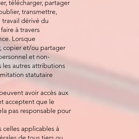
ier, télécharger, partager
publier, transmettre,
 travail dérivé du
faire à travers
ance. Lorsque
, copier et/ou partager
personnel et non-
 les autres attributions
mitation statutaire
 peuvent avoir accès aux
 et acceptent que le
cela pas responsable pour
s celles applicables à
rales de tous tiers ou,