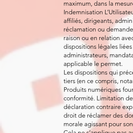
maximum, dans la mesure 
Indemnisation L’Utilisateu
affiliés, dirigeants, adm
réclamation ou demande – 
raison ou en relation ave
dispositions légales liées 
administrateurs, mandata
applicable le permet.
Les dispositions qui pré
tiers (en ce compris, nota
Produits numériques fourn
conformité. Limitation de 
déclaration contraire expli
droit de réclamer des do
morale agissant pour son
Cela ne s’applique pas au