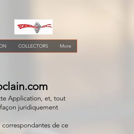
ION
COLLECTORS
More
oclain.com
te Application, et, tout
 façon juridiquement
s correspondantes de ce