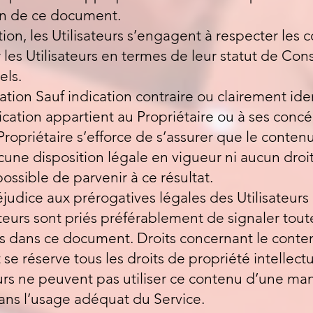
in de ce document.
tion, les Utilisateurs s’engagent à respecter les co
r les Utilisateurs en termes de leur statut de C
els.
tion Sauf indication contraire ou clairement ide
ication appartient au Propriétaire ou à ses concé
Propriétaire s’efforce de s’assurer que le conten
une disposition légale en vigueur ni aucun droit d
ssible de parvenir à ce résultat.
éjudice aux prérogatives légales des Utilisateurs
sateurs sont priés préférablement de signaler tout
 dans ce document. Droits concernant le conten
 se réserve tous les droits de propriété intellec
urs ne peuvent pas utiliser ce contenu d’une man
dans l’usage adéquat du Service.