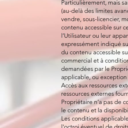
Particulièrement, mais san
(au-delà des limites avanc
vendre, sous-licencier, mo
contenu accessible sur ce
l’Utilisateur ou leur app
expressément indiqué sur 
du contenu accessible su
commercial et à condition
demandées par le Proprié
applicable, ou exception 
Accès aux ressources exte
ressources externes fourn
Propriétaire n’a pas de c
le contenu et la disponibi
Les conditions applicable
l'octroi éventuel de droi