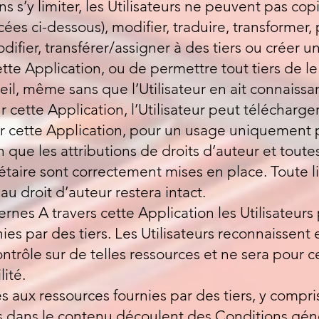
s s’y limiter, les Utilisateurs ne peuvent pas cop
ées ci-dessous), modifier, traduire, transformer, 
difier, transférer/assigner à des tiers ou créer un
tte Application, ou de permettre tout tiers de le 
areil, même sans que l’Utilisateur en ait connaiss
cette Application, l’Utilisateur peut télécharger
r cette Application, pour un usage uniquement 
 que les attributions de droits d’auteur et toutes
taire sont correctement mises en place. Toute li
au droit d’auteur restera intact.
rnes A travers cette Application les Utilisateurs
ies par des tiers. Les Utilisateurs reconnaissent
ontrôle sur de telles ressources et ne sera pour 
lité.
s aux ressources fournies par des tiers, y compri
ts dans le contenu découlent des Conditions géné