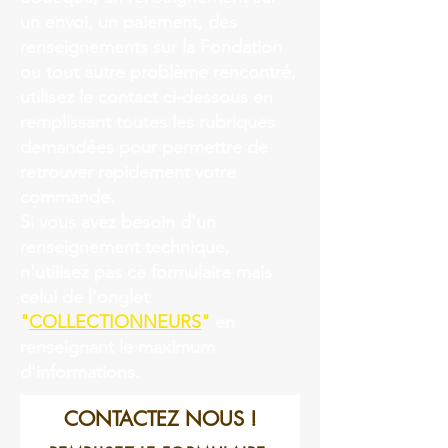
un envoi, un paiement, des
renseignements sur la Fondation
ou tout autre problème rencontré,
utilisez le contact ci-dessous en
remplissant toutes les rubriques
demandées pour permettre de
retrouver rapidement votre
commande.
Si vous avez besoin d'un
renseignement technique,
n'utilisez pas ce formulaire mais
celui de l'onglet
"
COLLECTIONNEURS
"
en
renseignant le maximum
d'informations.
CONTACTEZ NOUS !