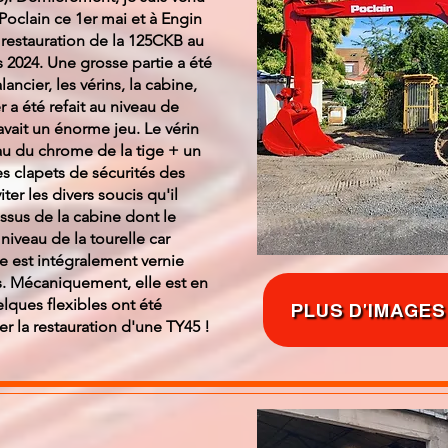
Poclain ce 1er mai et à Engin
restauration de la 125CKB au
 2024. Une grosse partie a été
cier, les vérins, la cabine,
 a été refait au niveau de
avait un énorme jeu. Le vérin
eau du chrome de la tige + un
 les clapets de sécurités des
er les divers soucis qu'il
 tissus de la cabine dont le
niveau de la tourelle car
e est intégralement vernie
s. Mécaniquement, elle est en
lques flexibles ont été
PLUS D'IMAGES
 la restauration d'une TY45 !