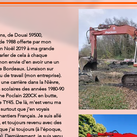
ns, de Douai 59500,
de 1988 offerte par mon
n Noël 2019 à ma grande
arler de cela à chaque
 mon envie d'en avoir une un
de Bordeaux. Livraison sur
 de travail (mon entreprise).
ne carrière dans la Nièvre,
 scolaires des années 1980-90
une Poclain 220CK en butte,
e TY45. De là, m'est venu ma
surtout que j'en voyais
antiers Français. Je suis allé
 et toujours revenu avec des
ue j'ai toujours (à l'époque,
). Dernièrement, je suis venu