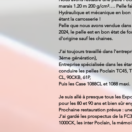
marais 1.20 m 200 g/cm²…. Pelle fa
Hydraulique et mécanique en bon ét
étant la carrosserie !
Pelle que nous avons vendue dans 
2024, le pelle est en bon état de f
d'origine sauf les chaines.
J'ai toujours travaillé dans l'entrep
3éme génération),
Entreprise spécialisée dans les étan
conduire les pelles Poclain TC45, 
CL, 90CKB, 61P,
Puis les Case 1088CL et 1088 maxi.
Je suis allé à presque tous les Exp
pour les 80 et 90 ans et bien sûr en
Prochaine restauration prévue : un
J'ai gardé les prospectus de la FC30
1000CK, les inter Poclain, la mémoire