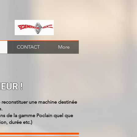
CONTACT
More
EUR !
de reconstituer une machine destinée
e.
ngins de la gamme Poclain quel que
tion, durée etc.)