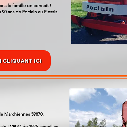
dans la famille on connait !
au 90 ans de Poclain au Plessis
 CLIQUANT ICI
de Marchiennes 59870.
ain LC80M de 1975, chenilles