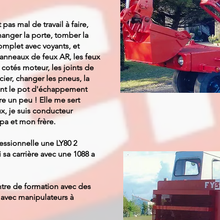
t pas mal de travail à faire,
changer la porte, tomber la
omplet avec voyants, et
panneaux de feux AR, les feux
 cotés moteur, les joints de
ier, changer les pneus, la
ent le pot d'échappement
re un peu ! Elle me sert
x, je suis conducteur
a et mon frère.
essionnelle une LY80 2
i sa carrière avec une 1088 a
entre de formation avec des
s avec manipulateurs à