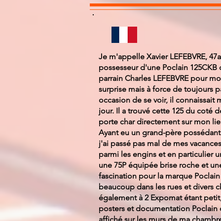
Je m'appelle Xavier LEFEBVRE, 47a
possesseur d'une Poclain 125CKB 
parrain Charles LEFEBVRE pour mo
surprise mais à force de toujours p
occasion de se voir, il connaissait
jour. Il a trouvé cette 125 du coté 
porte char directement sur mon lieu
Ayant eu un grand-père possédant u
j'ai passé pas mal de mes vacances
parmi les engins et en particulier 
une 75P équipée brise roche et un
fascination pour la marque Poclain 
beaucoup dans les rues et divers ch
également à 2 Expomat étant petit,
posters et documentation Poclain q
affiché sur les murs de ma chambre