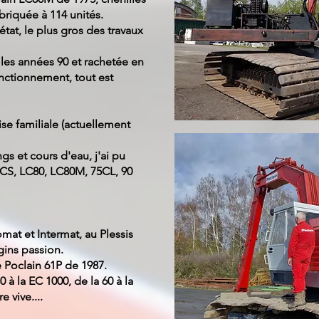
briquée à 114 unités.
at, le plus gros des travaux
les années 90 et rachetée en
onctionnement, tout est
rise familiale (actuellement
gs et cours d'eau, j'ai pu
TCS, LC80, LC80M, 75CL, 90
omat et Intermat, au Plessis
gins passion.
e Poclain 61P de 1987.
 à la EC 1000, de la 60 à la
 vive....