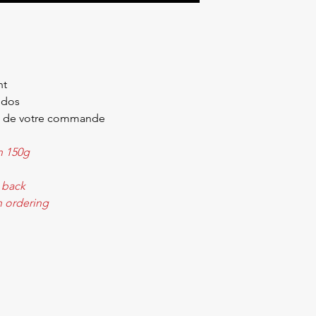
nt
 dos
ors de votre commande
n 150g
 back
n ordering