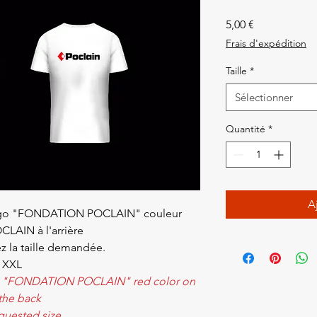
Prix
5,00 €
Frais d'expédition
Taille
*
Sélectionner
Quantité
*
A
 logo "FONDATION POCLAIN" couleur
CLAIN à l'arrière
z la taille demandée.
- XXL
ogo "FONDATION POCLAIN" red color on
 the back
quested size.