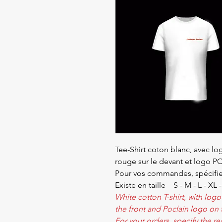
Tee-Shirt coton blanc, avec
rouge sur le devant et logo PO
Pour vos commandes, spécifie
Existe en taille S - M - L - XL 
White cotton T-shirt, with l
the front and Poclain logo on
For your orders, specify the re